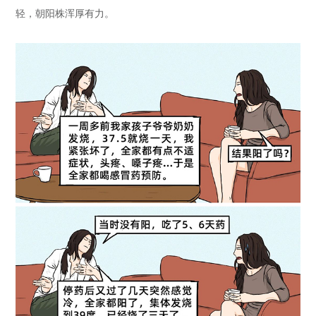
轻，朝阳株浑厚有力。