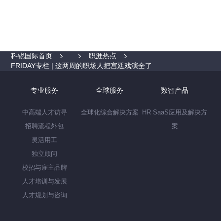
科锐国际首页
职涯热点
FRIDAY专栏 | 这两周的职场人把宫廷戏演全了
专业服务
全球服务
数智产品
中高端人才访寻
全球化综合解决方案
HR SaaS应用及解决方
招聘流程外包
案
灵活用工
独立顾问
校招与雇主品牌
人才培训与发展
人才规划与咨询