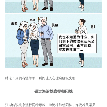
结论：真的有慢羊羊，瞬间让人心理跷跷板失衡
错过海淀株喜提朝阳株
江湖传说北京流行两种毒株，海淀株和朝阳株，海淀株又柔又