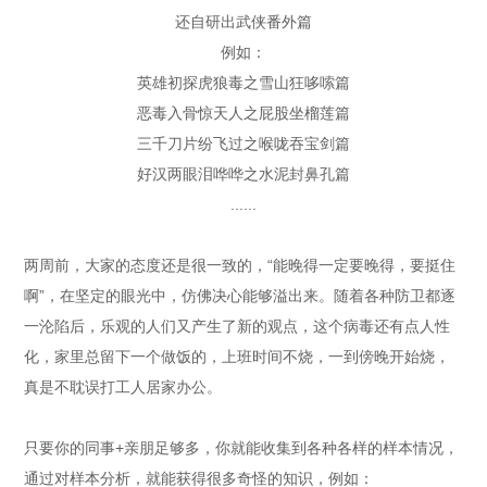
还自研出武侠番外篇
例如：
英雄初探虎狼毒之雪山狂哆嗦篇
恶毒入骨惊天人之屁股坐榴莲篇
三千刀片纷飞过之喉咙吞宝剑篇
好汉两眼泪哗哗之水泥封鼻孔篇
......
两周前，大家的态度还是很一致的，“能晚得一定要晚得，要挺住
啊”，在坚定的眼光中，仿佛决心能够溢出来。随着各种防卫都逐
一沦陷后，乐观的人们又产生了新的观点，这个病毒还有点人性
化，家里总留下一个做饭的，上班时间不烧，一到傍晚开始烧，
真是不耽误打工人居家办公。
只要你的同事+亲朋足够多，你就能收集到各种各样的样本情况，
通过对样本分析，就能获得很多奇怪的知识，例如：