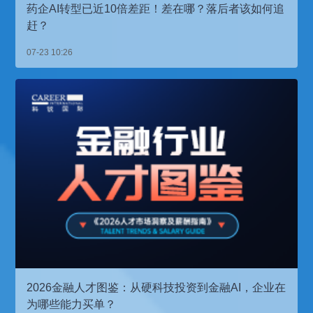
药企AI转型已近10倍差距！差在哪？落后者该如何追
赶？
07-23 10:26
2026金融人才图鉴：从硬科技投资到金融AI，企业在
为哪些能力买单？