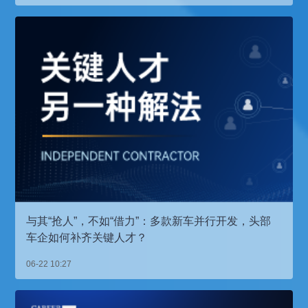
与其“抢人”，不如“借力”：多款新车并行开发，头部
车企如何补齐关键人才？
06-22 10:27