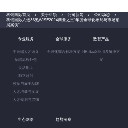
科锐国际首页
关于科锐
公司新闻
公司动态
科锐国际入选36氪WISE2024商业之王“年度全球化布局与市场拓
展案例”
专业服务
全球服务
数智产品
中高端人才访寻
全球化综合解决方案
HR SaaS应用及解决方
招聘流程外包
案
灵活用工
独立顾问
校招与雇主品牌
人才培训与发展
人才规划与咨询
生态网络
趋势洞察