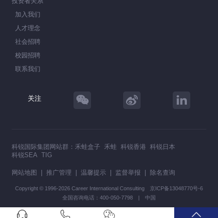
投资者关系
加入我们
人才理念
社会招聘
校园招聘
联系我们
关注
科锐国际集团网站群：
禾蛙盒子
禾蛙
科锐香港
科锐日本
科锐SEA
TIG
网站地图
|
推广管理
|
温馨提示
|
监督举报
|
除名查询
Copyright © 1996-2026 Career International Consulting
京ICP备13048770号-6
全国咨询电话：400-050-7798 | 中国