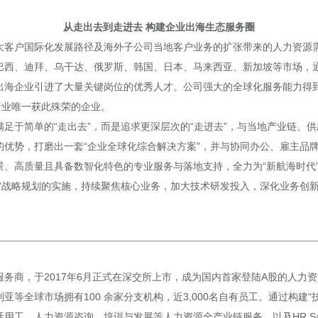
从走出去到走进去 构建企业出海生态服务圈
大客户国际化发展路径及海外子公司当地客户业务的扩张带来的人力资源
巴西、迪拜、乌干达、俄罗斯、韩国、日本、马来西亚、新加坡等市场，
出海企业引进了大量关键岗位的优秀人才。公司强大的全球化服务能力得
行业唯一获此殊荣的企业。
足于简单的“走出去”，而是追求更深层次的“走进去”，与当地产业链、
的优势，打磨出一套“企业全球化综合解决方案”，并与协同办公、雇主品
景、高质量且具备数智化特色的专业服务与落地支持，全力为“新航海时代
一”战略规划的实施，持续聚焦核心业务，加大技术研发投入，深化业务创
商，于2017年6月正式在深交所上市，成为国内首家登陆A股的人力资源服
等全球市场拥有100 余家分支机构，近3,000名自有员工。通过构建“技
用工、人力资源咨询、培训与发展等人力资源全产业链服务，以及HR S