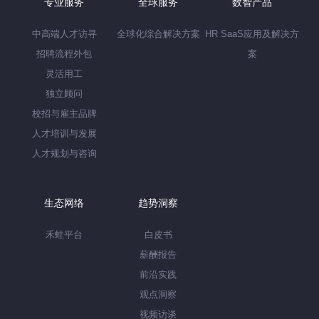
专业服务
全球服务
数智产品
中高端人才访寻
全球化综合解决方案
HR SaaS应用及解决方
招聘流程外包
案
灵活用工
独立顾问
校招与雇主品牌
人才培训与发展
人才规划与咨询
生态网络
趋势洞察
禾蛙平台
白皮书
薪酬报告
前沿实践
观点洞察
视频访谈