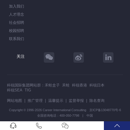
加入我们
人才理念
社会招聘
校园招聘
联系我们
关注
科锐国际集团网站群：
禾蛙盒子
禾蛙
科锐香港
科锐日本
科锐SEA
TIG
网站地图
|
推广管理
|
温馨提示
|
监督举报
|
除名查询
Copyright © 1996-2026 Career International Consulting
京ICP备13048770号-6
全国咨询电话：400-050-7798 | 中国