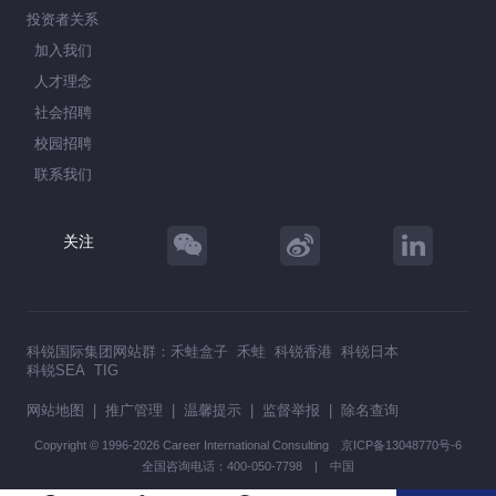
投资者关系
加入我们
人才理念
社会招聘
校园招聘
联系我们
关注
科锐国际集团网站群：
禾蛙盒子
禾蛙
科锐香港
科锐日本
科锐SEA
TIG
网站地图
|
推广管理
|
温馨提示
|
监督举报
|
除名查询
Copyright © 1996-2026 Career International Consulting
京ICP备13048770号-6
全国咨询电话：400-050-7798 | 中国