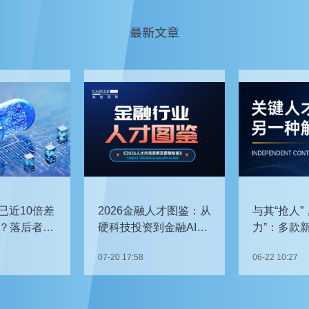
最新文章
已近10倍差
2026金融人才图鉴：从
与其“抢人”
？落后者该
硬科技投资到金融AI，
力”：多款
企业在为哪些能力买
发，头部车
07-20 17:58
06-22 10:27
单？
关键人才？