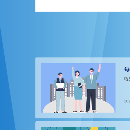
每
猎
201