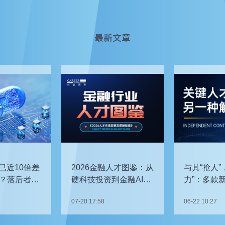
最新文章
已近10倍差
2026金融人才图鉴：从
与其“抢人”
？落后者该
硬科技投资到金融AI，
力”：多款
企业在为哪些能力买
发，头部车
07-20 17:58
06-22 10:27
单？
关键人才？