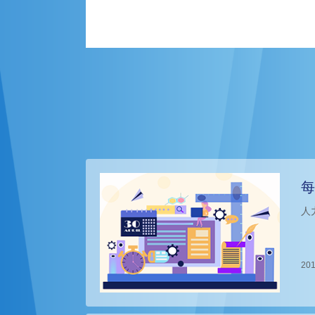
每
人
201