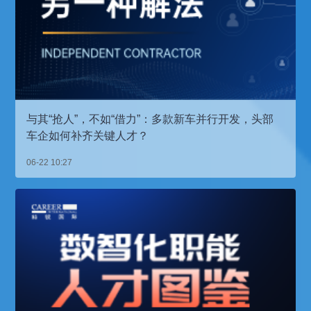
与其“抢人”，不如“借力”：多款新车并行开发，头部
车企如何补齐关键人才？
06-22 10:27