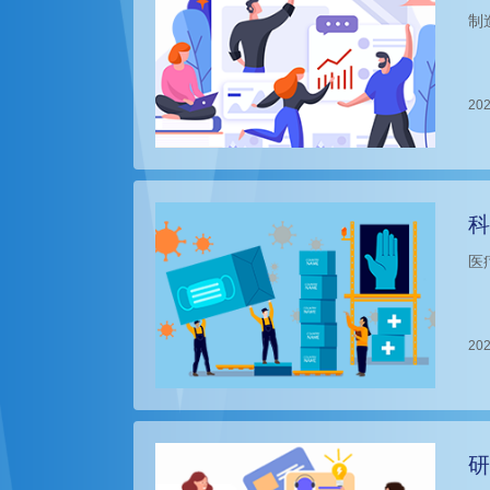
制
202
科
医
202
研