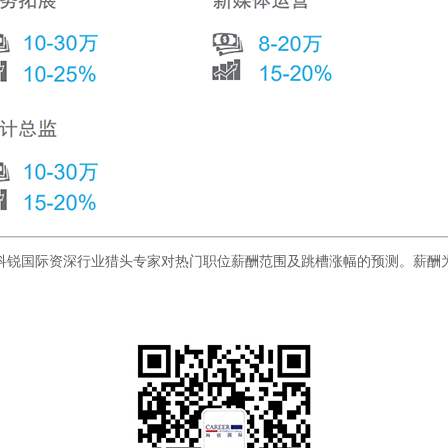
科锐国际资深行业猎头专家对热门职位薪酬范围及跳槽涨幅的预测。薪酬