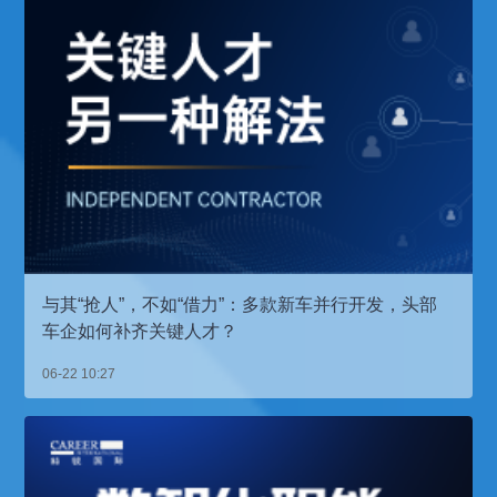
与其“抢人”，不如“借力”：多款新车并行开发，头部
车企如何补齐关键人才？
06-22 10:27