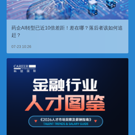
药企AI转型已近10倍差距！差在哪？落后者该如何追
赶？
07-23 10:26