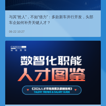
与其“抢人”，不如“借力”：多款新车并行开发，头部
车企如何补齐关键人才？
06-22 10:27