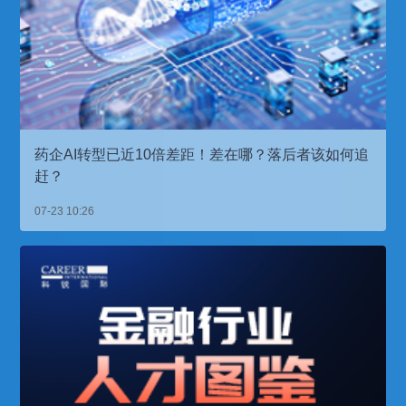
药企AI转型已近10倍差距！差在哪？落后者该如何追
赶？
07-23 10:26