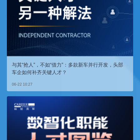
与其“抢人”，不如“借力”：多款新车并行开发，头部
车企如何补齐关键人才？
06-22 10:27