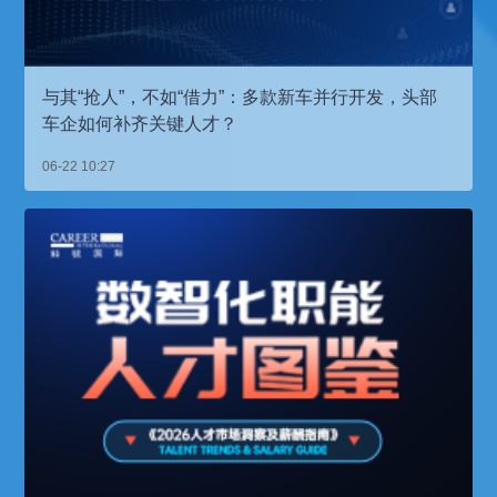
与其“抢人”，不如“借力”：多款新车并行开发，头部
车企如何补齐关键人才？
06-22 10:27