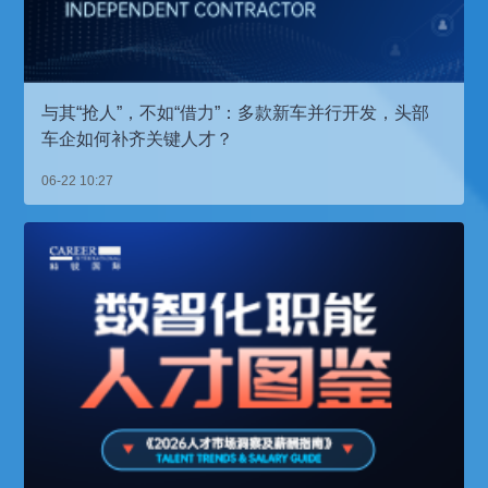
与其“抢人”，不如“借力”：多款新车并行开发，头部
车企如何补齐关键人才？
06-22 10:27