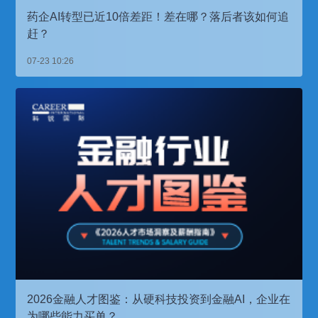
药企AI转型已近10倍差距！差在哪？落后者该如何追
赶？
07-23 10:26
2026金融人才图鉴：从硬科技投资到金融AI，企业在
为哪些能力买单？