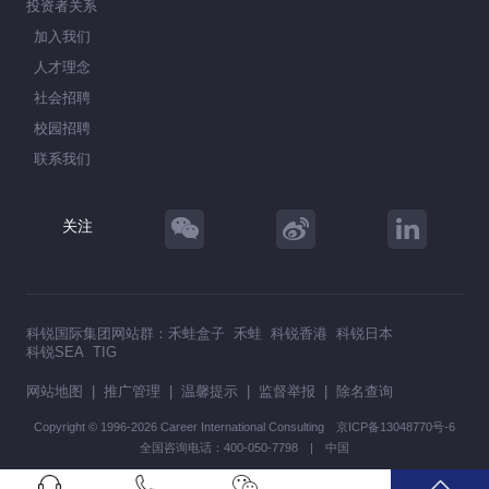
投资者关系
加入我们
人才理念
社会招聘
校园招聘
联系我们
关注
科锐国际集团网站群：
禾蛙盒子
禾蛙
科锐香港
科锐日本
科锐SEA
TIG
网站地图
|
推广管理
|
温馨提示
|
监督举报
|
除名查询
Copyright © 1996-2026 Career International Consulting
京ICP备13048770号-6
全国咨询电话：400-050-7798 | 中国