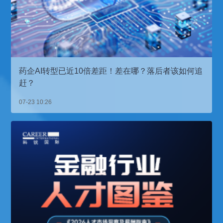
药企AI转型已近10倍差距！差在哪？落后者该如何追
赶？
07-23 10:26