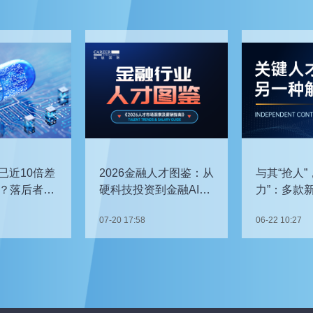
已近10倍差
2026金融人才图鉴：从
与其“抢人”
？落后者该
硬科技投资到金融AI，
力”：多款
企业在为哪些能力买
发，头部车
07-20 17:58
06-22 10:27
单？
关键人才？