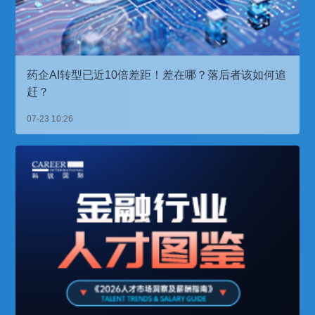
药企AI转型已近10倍差距！差在哪？落后者该如何追
赶？
07-23 10:26