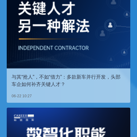
与其“抢人”，不如“借力”：多款新车并行开发，头部
车企如何补齐关键人才？
06-22 10:27