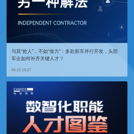
与其“抢人”，不如“借力”：多款新车并行开发，头部
车企如何补齐关键人才？
06-22 10:27