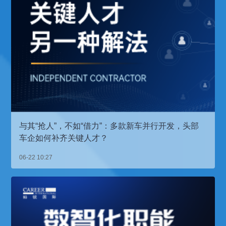
与其“抢人”，不如“借力”：多款新车并行开发，头部
车企如何补齐关键人才？
06-22 10:27