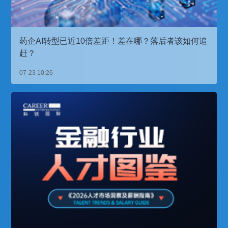
药企AI转型已近10倍差距！差在哪？落后者该如何追
赶？
07-23 10:26