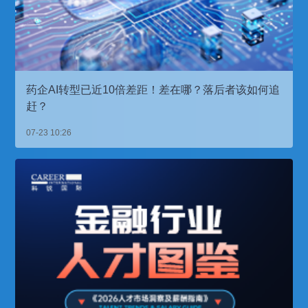
药企AI转型已近10倍差距！差在哪？落后者该如何追
赶？
07-23 10:26