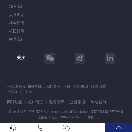
加入我们
人才理念
社会招聘
校园招聘
联系我们
关注
科锐国际集团网站群：
禾蛙盒子
禾蛙
科锐香港
科锐日本
科锐SEA
TIG
网站地图
|
推广管理
|
温馨提示
|
监督举报
|
除名查询
Copyright © 1996-2026 Career International Consulting
京ICP备13048770号-6
全国咨询电话：400-050-7798 | 中国