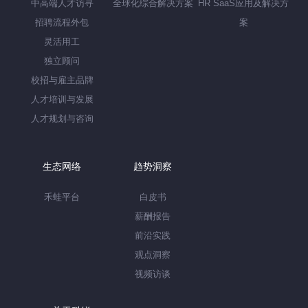
中高端人才访寻
全球化综合解决方案
HR SaaS应用及解决方
招聘流程外包
案
灵活用工
独立顾问
校招与雇主品牌
人才培训与发展
人才规划与咨询
生态网络
趋势洞察
禾蛙平台
白皮书
薪酬报告
前沿实践
观点洞察
视频访谈